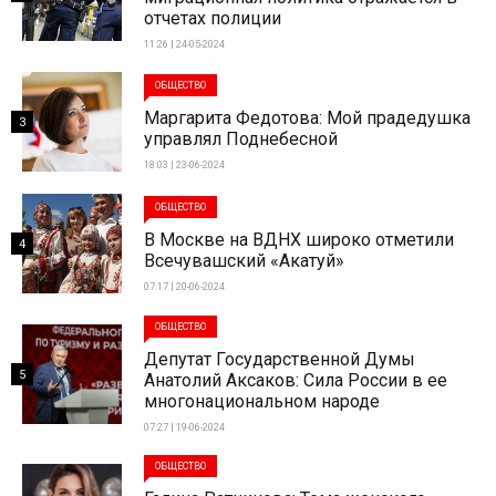
отчетах полиции
11:26 | 24-05-2024
ОБЩЕСТВО
Маргарита Федотова: Мой прадедушка
3
управлял Поднебесной
18:03 | 23-06-2024
ОБЩЕСТВО
В Москве на ВДНХ широко отметили
4
Всечувашский «Акатуй»
07:17 | 20-06-2024
ОБЩЕСТВО
Депутат Государственной Думы
5
Анатолий Аксаков: Сила России в ее
многонациональном народе
07:27 | 19-06-2024
ОБЩЕСТВО