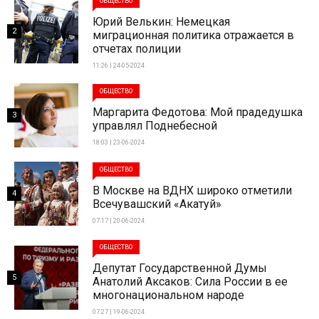
ОБЩЕСТВО
Юрий Велькин: Немецкая
2
миграционная политика отражается в
отчетах полиции
11:26 | 24-05-2024
ОБЩЕСТВО
Маргарита Федотова: Мой прадедушка
3
управлял Поднебесной
18:03 | 23-06-2024
ОБЩЕСТВО
В Москве на ВДНХ широко отметили
4
Всечувашский «Акатуй»
07:17 | 20-06-2024
ОБЩЕСТВО
Депутат Государственной Думы
5
Анатолий Аксаков: Сила России в ее
многонациональном народе
07:27 | 19-06-2024