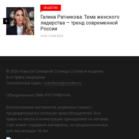
ОБЩЕСТВО
Галина Ратникова: Тема женского
6
лидерства — тренд современной
России
16:36 | 23-06-2024
© 2026 Новости Северной Столицы | Сетевое издание.
Все права защищены.
Электронный адрес:
rustribuna@yandex.ru
Объединенные СМИ «РУСТРИБУНА»
Использование материалов разрешено только с
предварительного согласия правообладателей. Все
права на тексты и иллюстрации принадлежат их авторам.
Сайт может содержать материалы, не предназначенные
для лиц младше 18 лет.