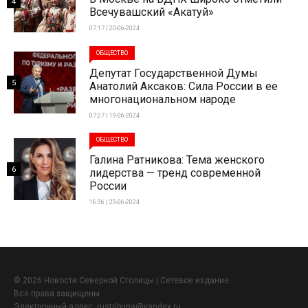
4
Всечувашский «Акатуй»
07:17 | 20-06-2024
ОБЩЕСТВО
Депутат Государственной Думы
5
Анатолий Аксаков: Сила России в ее
многонациональном народе
07:27 | 19-06-2024
ОБЩЕСТВО
Галина Ратникова: Тема женского
6
лидерства — тренд современной
России
16:36 | 23-06-2024
© 2026 Новости Северной Столицы | Сетевое издание.
Все права защищены.
Электронный адрес:
rustribuna@yandex.ru