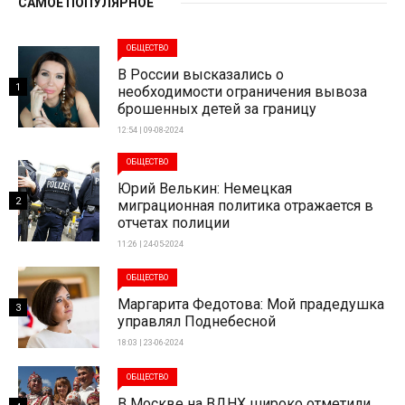
САМОЕ ПОПУЛЯРНОЕ
ОБЩЕСТВО
В России высказались о
1
необходимости ограничения вывоза
брошенных детей за границу
12:54 | 09-08-2024
ОБЩЕСТВО
Юрий Велькин: Немецкая
2
миграционная политика отражается в
отчетах полиции
11:26 | 24-05-2024
ОБЩЕСТВО
Маргарита Федотова: Мой прадедушка
3
управлял Поднебесной
18:03 | 23-06-2024
ОБЩЕСТВО
В Москве на ВДНХ широко отметили