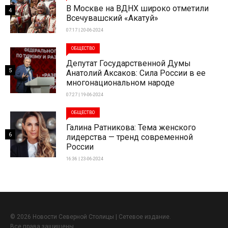
В Москве на ВДНХ широко отметили
4
Всечувашский «Акатуй»
07:17 | 20-06-2024
ОБЩЕСТВО
Депутат Государственной Думы
5
Анатолий Аксаков: Сила России в ее
многонациональном народе
07:27 | 19-06-2024
ОБЩЕСТВО
Галина Ратникова: Тема женского
6
лидерства — тренд современной
России
16:36 | 23-06-2024
© 2026 Новости Северной Столицы | Сетевое издание.
Все права защищены.