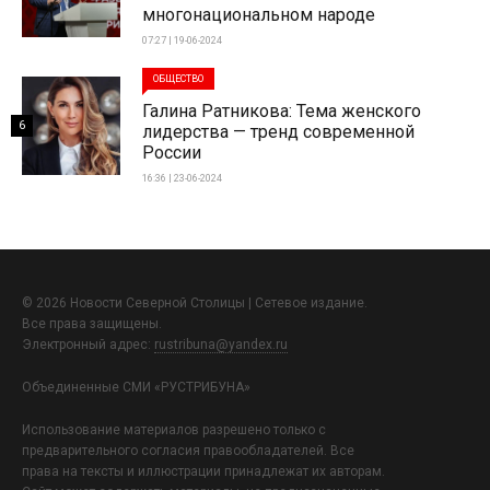
многонациональном народе
07:27 | 19-06-2024
ОБЩЕСТВО
Галина Ратникова: Тема женского
6
лидерства — тренд современной
России
16:36 | 23-06-2024
© 2026 Новости Северной Столицы | Сетевое издание.
Все права защищены.
Электронный адрес:
rustribuna@yandex.ru
Объединенные СМИ «РУСТРИБУНА»
Использование материалов разрешено только с
предварительного согласия правообладателей. Все
права на тексты и иллюстрации принадлежат их авторам.