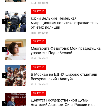
12:54 | 09-08-2024
ОБЩЕСТВО
Юрий Велькин: Немецкая
2
миграционная политика отражается в
отчетах полиции
11:26 | 24-05-2024
ОБЩЕСТВО
Маргарита Федотова: Мой прадедушка
3
управлял Поднебесной
18:03 | 23-06-2024
ОБЩЕСТВО
В Москве на ВДНХ широко отметили
4
Всечувашский «Акатуй»
07:17 | 20-06-2024
ОБЩЕСТВО
Депутат Государственной Думы
5
Анатолий Аксаков: Сила России в ее