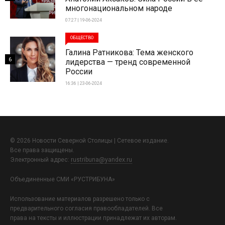
многонациональном народе
07:27 | 19-06-2024
ОБЩЕСТВО
Галина Ратникова: Тема женского
6
лидерства — тренд современной
России
16:36 | 23-06-2024
© 2026 Новости Северной Столицы | Сетевое издание.
Все права защищены.
Электронный адрес:
rustribuna@yandex.ru
Объединенные СМИ «РУСТРИБУНА»
Использование материалов разрешено только с
предварительного согласия правообладателей. Все
права на тексты и иллюстрации принадлежат их авторам.