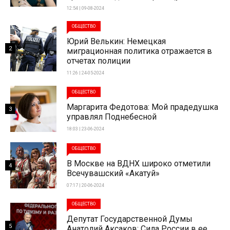
12:54 | 09-08-2024
ОБЩЕСТВО
Юрий Велькин: Немецкая
2
миграционная политика отражается в
отчетах полиции
11:26 | 24-05-2024
ОБЩЕСТВО
Маргарита Федотова: Мой прадедушка
3
управлял Поднебесной
18:03 | 23-06-2024
ОБЩЕСТВО
В Москве на ВДНХ широко отметили
4
Всечувашский «Акатуй»
07:17 | 20-06-2024
ОБЩЕСТВО
Депутат Государственной Думы
5
Анатолий Аксаков: Сила России в ее