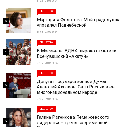
11:26 | 24-05-2024
ОБЩЕСТВО
Маргарита Федотова: Мой прадедушка
3
управлял Поднебесной
18:03 | 23-06-2024
ОБЩЕСТВО
В Москве на ВДНХ широко отметили
4
Всечувашский «Акатуй»
07:17 | 20-06-2024
ОБЩЕСТВО
Депутат Государственной Думы
5
Анатолий Аксаков: Сила России в ее
многонациональном народе
07:27 | 19-06-2024
ОБЩЕСТВО
Галина Ратникова: Тема женского
6
лидерства — тренд современной