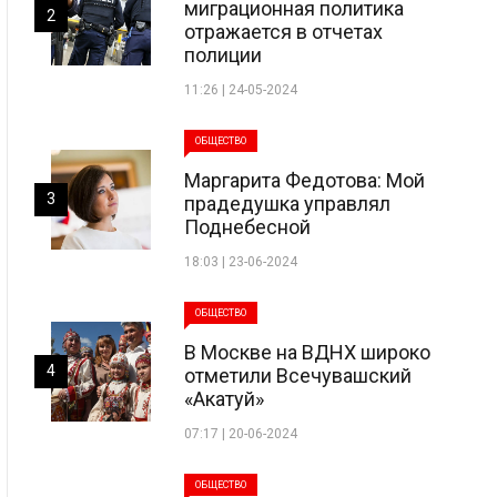
миграционная политика
2
отражается в отчетах
полиции
11:26 | 24-05-2024
ОБЩЕСТВО
Маргарита Федотова: Мой
3
прадедушка управлял
Поднебесной
18:03 | 23-06-2024
ОБЩЕСТВО
В Москве на ВДНХ широко
4
отметили Всечувашский
«Акатуй»
07:17 | 20-06-2024
ОБЩЕСТВО