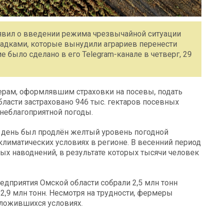
явил о введении режима чрезвычайной ситуации
осадками, которые вынудили аграриев перенести
 было сделано в его Telegram-канале в четверг, 29
ерам, оформлявшим страховки на посевы, подать
бласти застраховано 946 тыс. гектаров посевных
 неблагоприятной погоды.
е день был продлён желтый уровень погодной
 климатических условиях в регионе. В весенний период
ных наводнений, в результате которых тысячи человек
едприятия Омской области собрали 2,5 млн тонн
е 2,9 млн тонн. Несмотря на трудности, фермеры
сложившихся условиях.