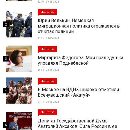
12:54 | 09-08-2024
ОБЩЕСТВО
Юрий Велькин: Немецкая
2
миграционная политика отражается в
отчетах полиции
11:26 | 24-05-2024
ОБЩЕСТВО
Маргарита Федотова: Мой прадедушка
3
управлял Поднебесной
18:03 | 23-06-2024
ОБЩЕСТВО
В Москве на ВДНХ широко отметили
4
Всечувашский «Акатуй»
07:17 | 20-06-2024
ОБЩЕСТВО
Депутат Государственной Думы
5
Анатолий Аксаков: Сила России в ее