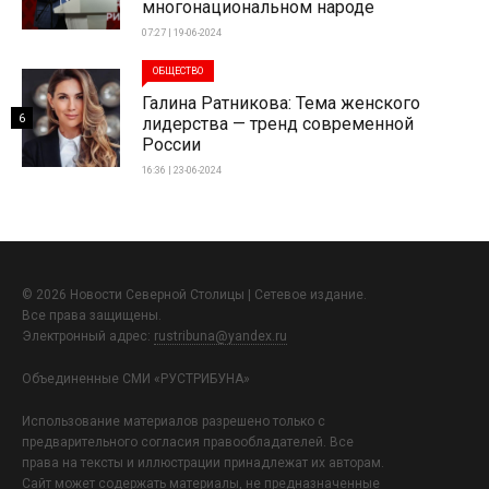
многонациональном народе
07:27 | 19-06-2024
ОБЩЕСТВО
Галина Ратникова: Тема женского
6
лидерства — тренд современной
России
16:36 | 23-06-2024
© 2026 Новости Северной Столицы | Сетевое издание.
Все права защищены.
Электронный адрес:
rustribuna@yandex.ru
Объединенные СМИ «РУСТРИБУНА»
Использование материалов разрешено только с
предварительного согласия правообладателей. Все
права на тексты и иллюстрации принадлежат их авторам.
Сайт может содержать материалы, не предназначенные