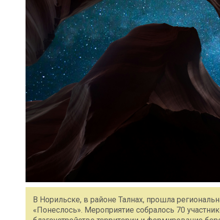
В Норильске, в районе Талнах, прошла региональ
«Понеслось». Мероприятие собралось 70 участник