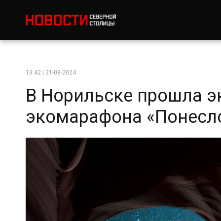
13:42 | 21-08-2024
В Норильске прошла э
экомарафона «Понесл