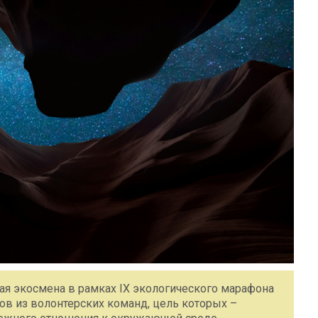
ная экосмена в рамках IX экологического марафона
ов из волонтерских команд, цель которых –