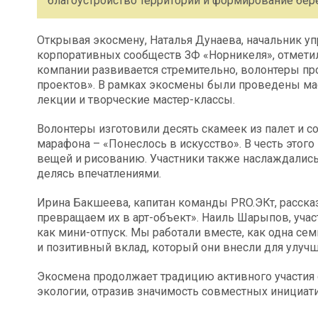
благоустройство территории и формирование бе
Открывая экосмену, Наталья Дунаева, начальник уп
корпоративных сообществ ЗФ «Норникеля», отмети
компании развивается стремительно, волонтеры пр
проектов». В рамках экосмены были проведены ма
лекции и творческие мастер-классы.
Волонтеры изготовили десять скамеек из палет и с
марафона – «Понеслось в искусство». В честь этог
вещей и рисованию. Участники также наслаждались 
делясь впечатлениями.
Ирина Бакшеева, капитан команды PRO.ЭКт, расска
превращаем их в арт-объект». Наиль Шарыпов, учас
как мини-отпуск. Мы работали вместе, как одна се
и позитивный вклад, который они внесли для улуч
Экосмена продолжает традицию активного участия 
экологии, отразив значимость совместных инициа