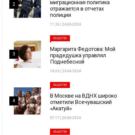
миграционная политика
2
отражается в отчетах
полиции
11:26 | 24-05-2024
ОБЩЕСТВО
Маргарита Федотова: Мой
3
прадедушка управлял
Поднебесной
18:03 | 23-06-2024
ОБЩЕСТВО
В Москве на ВДНХ широко
4
отметили Всечувашский
«Акатуй»
07:17 | 20-06-2024
ОБЩЕСТВО