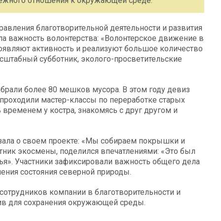
режного отношения к окружающей среде.
равления благотворительной деятельности и развития
ла важность волонтерства: «Волонтерское движение в
оявляют активность и реализуют большое количество
сштабный субботник, эколого-просветительские
обрали более 80 мешков мусора. В этом году девиз
о проходили мастер-классы по переработке старых
временем у костра, знакомясь с друг другом и
зала о своем проекте: «Мы собираем покрышки и
тник экосмены, поделился впечатлениями: «Это был
мья». Участники зафиксировали важность общего дела
шения состояния северной природы.
сотрудников компании в благотворительности и
тив для сохранения окружающей среды.