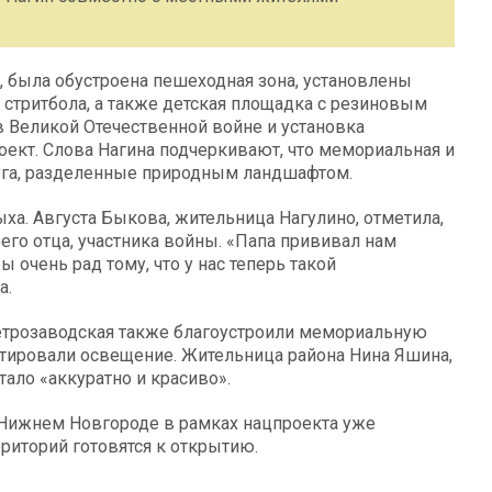
о, была обустроена пешеходная зона, установлены
я стритбола, а также детская площадка с резиновым
в Великой Отечественной войне и установка
оект. Слова Нагина подчеркивают, что мемориальная и
руга, разделенные природным ландшафтом.
ха. Августа Быкова, жительница Нагулино, отметила,
оего отца, участника войны. «Папа прививал нам
 очень рад тому, что у нас теперь такой
а.
Петрозаводская также благоустроили мемориальную
тировали освещение. Жительница района Нина Яшина,
тало «аккуратно и красиво».
в Нижнем Новгороде в рамках нацпроекта уже
рриторий готовятся к открытию.