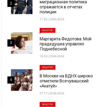
миграционная политика
2
отражается в отчетах
полиции
11:26 | 24-05-2024
ОБЩЕСТВО
Маргарита Федотова: Мой
3
прадедушка управлял
Поднебесной
18:03 | 23-06-2024
ОБЩЕСТВО
В Москве на ВДНХ широко
4
отметили Всечувашский
«Акатуй»
07:17 | 20-06-2024
ОБЩЕСТВО