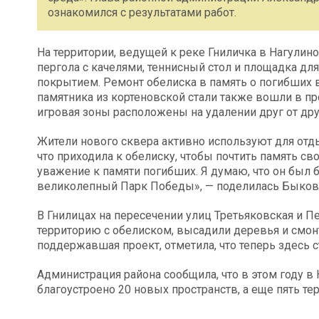
ознакомился с результатами работ.
На территории, ведущей к реке Гниличка в Нагулин
пергола с качелями, теннисный стол и площадка дл
покрытием. Ремонт обелиска в память о погибших 
памятника из кортеновской стали также вошли в пр
игровая зоны расположены на удалении друг от д
Жители нового сквера активно используют для отды
что приходила к обелиску, чтобы почтить память св
уважение к памяти погибших. Я думаю, что он был бы
великолепный Парк Победы», — поделилась Быков
В Гнилицах на пересечении улиц Третьяковская и 
территорию с обелиском, высадили деревья и смон
поддержавшая проект, отметила, что теперь здесь с
Администрация района сообщила, что в этом году 
благоустроено 20 новых пространств, а еще пять те