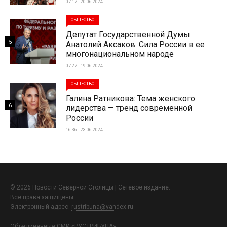
07:17 | 20-06-2024
ОБЩЕСТВО
Депутат Государственной Думы
5
Анатолий Аксаков: Сила России в ее
многонациональном народе
07:27 | 19-06-2024
ОБЩЕСТВО
Галина Ратникова: Тема женского
6
лидерства — тренд современной
России
16:36 | 23-06-2024
© 2026 Новости Северной Столицы | Сетевое издание.
Все права защищены.
Электронный адрес:
rustribuna@yandex.ru
Объединенные СМИ «РУСТРИБУНА»