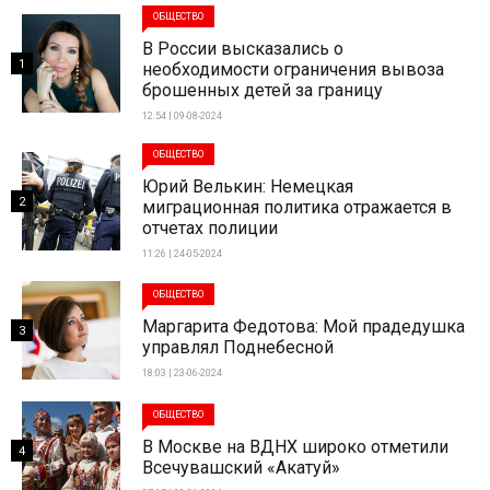
ОБЩЕСТВО
В России высказались о
1
необходимости ограничения вывоза
брошенных детей за границу
12:54 | 09-08-2024
ОБЩЕСТВО
Юрий Велькин: Немецкая
2
миграционная политика отражается в
отчетах полиции
11:26 | 24-05-2024
ОБЩЕСТВО
Маргарита Федотова: Мой прадедушка
3
управлял Поднебесной
18:03 | 23-06-2024
ОБЩЕСТВО
В Москве на ВДНХ широко отметили
4
Всечувашский «Акатуй»