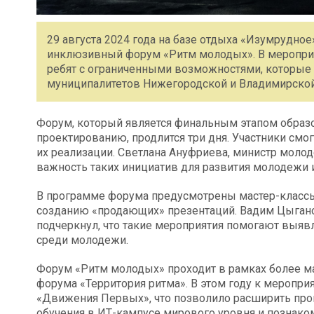
29 августа 2024 года на базе отдыха «Изумрудно
инклюзивный форум «Ритм молодых». В мероприя
ребят с ограниченными возможностями, которые 
муниципалитетов Нижегородской и Владимирской
Форум, который является финальным этапом образ
проектированию, продлится три дня. Участники смо
их реализации. Светлана Ануфриева, министр моло
важность таких инициатив для развития молодежи и
В программе форума предусмотрены мастер-классы 
созданию «продающих» презентаций. Вадим Цыганов
подчеркнул, что такие мероприятия помогают выя
среди молодежи.
Форум «Ритм молодых» проходит в рамках более ма
форума «Территория ритма». В этом году к меропр
«Движения Первых», что позволило расширить про
обучения в ИТ-кампусе мирового уровня и познак