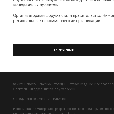
молодежных проектов.
Организаторами форума стали правительство Нижег
региональные некоммерческие организации.
ПРЕДУДУЩИЙ
© 2026 Новости Северной Столицы | Сетевое издание. Все права з
Электронный адрес:
rustribuna@yandex.ru
Объединенные СМИ «РУСТРИБУНА»
Использование материалов разрешено только с предварительного с
предназначенные для лиц младше 18 лет.