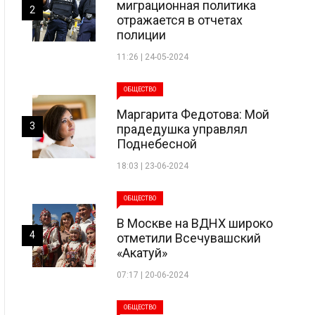
миграционная политика
2
отражается в отчетах
полиции
11:26 | 24-05-2024
ОБЩЕСТВО
Маргарита Федотова: Мой
3
прадедушка управлял
Поднебесной
18:03 | 23-06-2024
ОБЩЕСТВО
В Москве на ВДНХ широко
4
отметили Всечувашский
«Акатуй»
07:17 | 20-06-2024
ОБЩЕСТВО