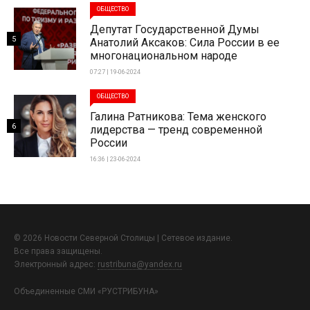
ОБЩЕСТВО
Депутат Государственной Думы
5
Анатолий Аксаков: Сила России в ее
многонациональном народе
07:27 | 19-06-2024
ОБЩЕСТВО
Галина Ратникова: Тема женского
6
лидерства — тренд современной
России
16:36 | 23-06-2024
© 2026 Новости Северной Столицы | Сетевое издание.
Все права защищены.
Электронный адрес:
rustribuna@yandex.ru
Объединенные СМИ «РУСТРИБУНА»