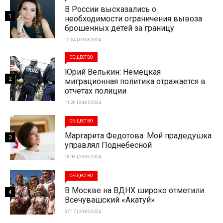
В России высказались о
1
необходимости ограничения вывоза
брошенных детей за границу
12:54 | 09-08-2024
ОБЩЕСТВО
Юрий Велькин: Немецкая
2
миграционная политика отражается в
отчетах полиции
11:26 | 24-05-2024
ОБЩЕСТВО
Маргарита Федотова: Мой прадедушка
3
управлял Поднебесной
18:03 | 23-06-2024
ОБЩЕСТВО
В Москве на ВДНХ широко отметили
4
Всечувашский «Акатуй»
07:17 | 20-06-2024