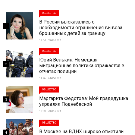
ОБЩЕСТВО
В России высказались о
1
необходимости ограничения вывоза
брошенных детей за границу
12:54 | 09-08-2024
ОБЩЕСТВО
Юрий Велькин: Немецкая
2
миграционная политика отражается в
отчетах полиции
11:26 | 24-05-2024
ОБЩЕСТВО
Маргарита Федотова: Мой прадедушка
3
управлял Поднебесной
18:03 | 23-06-2024
ОБЩЕСТВО
В Москве на ВДНХ широко отметили
4