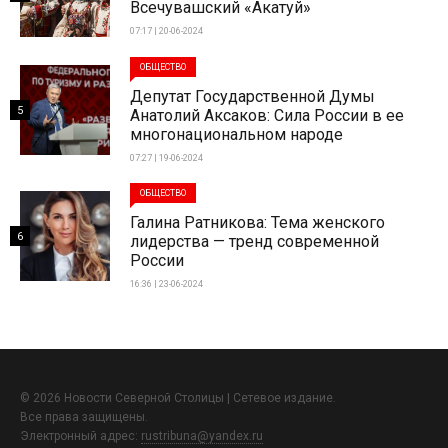
Всечувашский «Акатуй»
07:17 | 20-06-2024
ОБЩЕСТВО
Депутат Государственной Думы
5
Анатолий Аксаков: Сила России в ее
многонациональном народе
07:27 | 19-06-2024
ОБЩЕСТВО
Галина Ратникова: Тема женского
6
лидерства — тренд современной
России
16:36 | 23-06-2024
© 2026 Новости Северной Столицы | Сетевое издание.
Все права защищены.
Электронный адрес:
rustribuna@yandex.ru