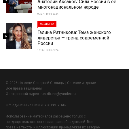
5
Анатолий Аксаков: Сила России в ее
многонациональном народе
07:27 | 19-06-2024
ОБЩЕСТВО
Галина Ратникова: Тема женского
6
лидерства — тренд современной
России
16:36 | 23-06-2024
© 2026 Новости Северной Столицы | Сетевое издание.
Все права защищены.
Электронный адрес:
rustribuna@yandex.ru
Объединенные СМИ «РУСТРИБУНА»
Использование материалов разрешено только с
предварительного согласия правообладателей. Все
права на тексты и иллюстрации принадлежат их авторам.