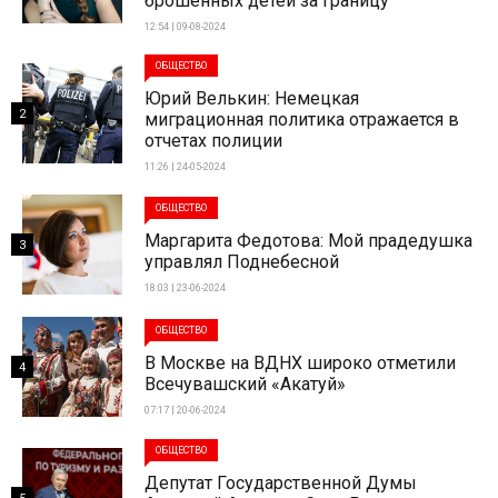
брошенных детей за границу
12:54 | 09-08-2024
ОБЩЕСТВО
Юрий Велькин: Немецкая
2
миграционная политика отражается в
отчетах полиции
11:26 | 24-05-2024
ОБЩЕСТВО
Маргарита Федотова: Мой прадедушка
3
управлял Поднебесной
18:03 | 23-06-2024
ОБЩЕСТВО
В Москве на ВДНХ широко отметили
4
Всечувашский «Акатуй»
07:17 | 20-06-2024
ОБЩЕСТВО
Депутат Государственной Думы