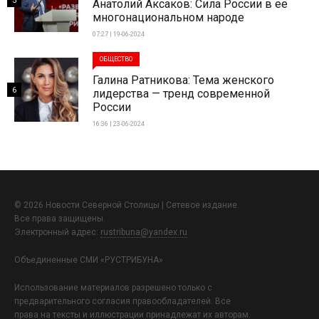
5
Анатолий Аксаков: Сила России в ее
многонациональном народе
07:27 | 19-06-2024
ОБЩЕСТВО
Галина Ратникова: Тема женского
6
лидерства — тренд современной
России
16:36 | 23-06-2024
© 2026 Новости Северной Столицы | Сетевое издание.
Все права защищены.
Электронный адрес:
rustribuna@yandex.ru
Объединенные СМИ «РУСТРИБУНА»
Использование материалов разрешено только с
предварительного согласия правообладателей. Все
права на тексты и иллюстрации принадлежат их авторам.