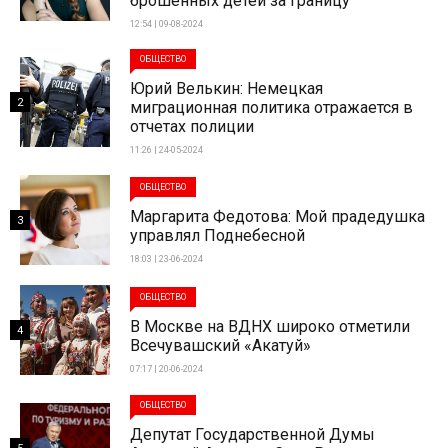
брошенных детей за границу
12:54 | 09-08-2024
ОБЩЕСТВО
Юрий Велькин: Немецкая
2
миграционная политика отражается в
отчетах полиции
11:26 | 24-05-2024
ОБЩЕСТВО
Маргарита Федотова: Мой прадедушка
3
управлял Поднебесной
18:03 | 23-06-2024
ОБЩЕСТВО
В Москве на ВДНХ широко отметили
4
Всечувашский «Акатуй»
07:17 | 20-06-2024
ОБЩЕСТВО
Депутат Государственной Думы