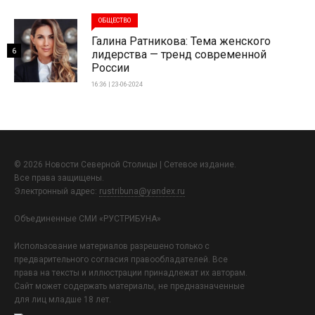
ОБЩЕСТВО
Галина Ратникова: Тема женского
6
лидерства — тренд современной
России
16:36 | 23-06-2024
© 2026 Новости Северной Столицы | Сетевое издание.
Все права защищены.
Электронный адрес:
rustribuna@yandex.ru
Объединенные СМИ «РУСТРИБУНА»
Использование материалов разрешено только с
предварительного согласия правообладателей. Все
права на тексты и иллюстрации принадлежат их авторам.
Сайт может содержать материалы, не предназначенные
для лиц младше 18 лет.