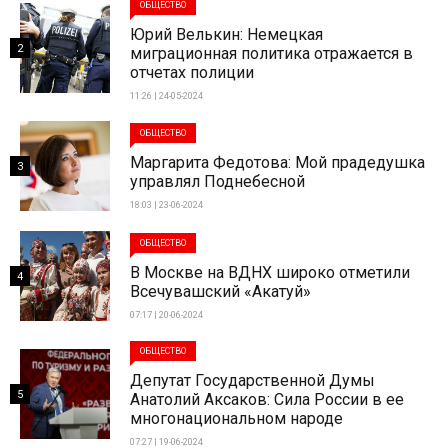
ОБЩЕСТВО
Юрий Велькин: Немецкая
2
миграционная политика отражается в
отчетах полиции
11:26 | 24-05-2024
ОБЩЕСТВО
Маргарита Федотова: Мой прадедушка
3
управлял Поднебесной
18:03 | 23-06-2024
ОБЩЕСТВО
В Москве на ВДНХ широко отметили
4
Всечувашский «Акатуй»
07:17 | 20-06-2024
ОБЩЕСТВО
Депутат Государственной Думы
5
Анатолий Аксаков: Сила России в ее
многонациональном народе
07:27 | 19-06-2024