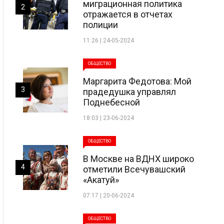
миграционная политика
2
отражается в отчетах
полиции
11:26 | 24-05-2024
ОБЩЕСТВО
Маргарита Федотова: Мой
3
прадедушка управлял
Поднебесной
18:03 | 23-06-2024
ОБЩЕСТВО
В Москве на ВДНХ широко
4
отметили Всечувашский
«Акатуй»
07:17 | 20-06-2024
ОБЩЕСТВО