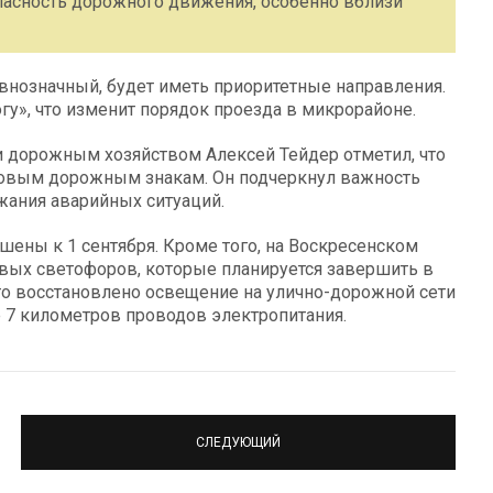
зопасность дорожного движения, особенно вблизи
внозначный, будет иметь приоритетные направления.
гу», что изменит порядок проезда в микрорайоне.
и дорожным хозяйством Алексей Тейдер отметил, что
овым дорожным знакам. Он подчеркнул важность
ания аварийных ситуаций.
шены к 1 сентября. Кроме того, на Воскресенском
овых светофоров, которые планируется завершить в
что восстановлено освещение на улично-дорожной сети
е 7 километров проводов электропитания.
СЛЕДУЮЩИЙ