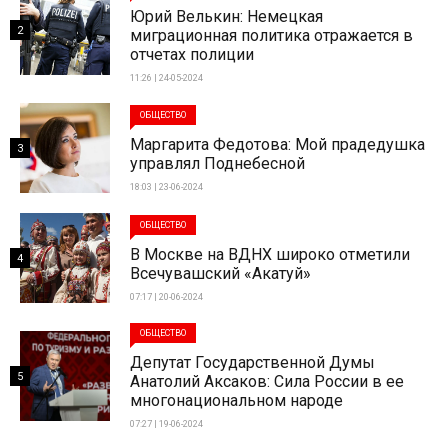
Юрий Велькин: Немецкая
2
миграционная политика отражается в
отчетах полиции
11:26 | 24-05-2024
ОБЩЕСТВО
Маргарита Федотова: Мой прадедушка
3
управлял Поднебесной
18:03 | 23-06-2024
ОБЩЕСТВО
В Москве на ВДНХ широко отметили
4
Всечувашский «Акатуй»
07:17 | 20-06-2024
ОБЩЕСТВО
Депутат Государственной Думы
5
Анатолий Аксаков: Сила России в ее
многонациональном народе
07:27 | 19-06-2024