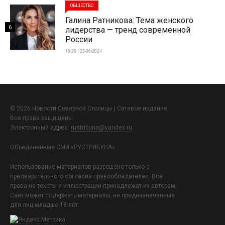
ОБЩЕСТВО
Галина Ратникова: Тема женского
6
лидерства — тренд современной
России
16:36 | 23-06-2024
© 2026 Новости Северной Столицы | Сетевое издание.
Все права защищены.
Электронный адрес:
rustribuna@yandex.ru
Объединенные СМИ «РУСТРИБУНА»
Использование материалов разрешено только с
предварительного согласия правообладателей. Все
права на тексты и иллюстрации принадлежат их авторам.
Сайт может содержать материалы, не предназначенные
для лиц младше 18 лет.