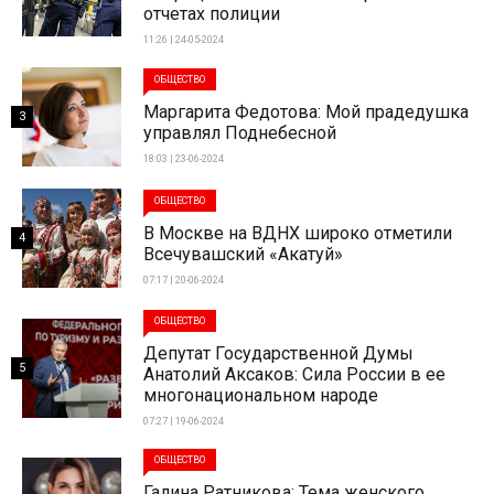
отчетах полиции
11:26 | 24-05-2024
ОБЩЕСТВО
Маргарита Федотова: Мой прадедушка
3
управлял Поднебесной
18:03 | 23-06-2024
ОБЩЕСТВО
В Москве на ВДНХ широко отметили
4
Всечувашский «Акатуй»
07:17 | 20-06-2024
ОБЩЕСТВО
Депутат Государственной Думы
5
Анатолий Аксаков: Сила России в ее
многонациональном народе
07:27 | 19-06-2024
ОБЩЕСТВО
Галина Ратникова: Тема женского