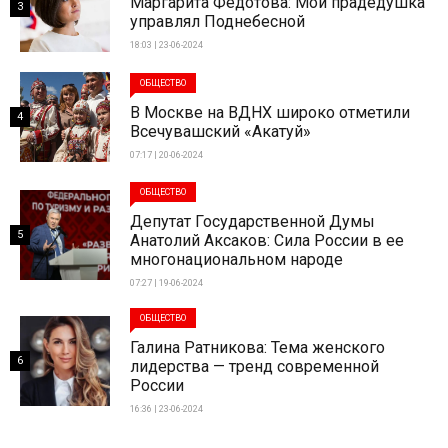
Маргарита Федотова: Мой прадедушка
3
управлял Поднебесной
18:03 | 23-06-2024
ОБЩЕСТВО
В Москве на ВДНХ широко отметили
4
Всечувашский «Акатуй»
07:17 | 20-06-2024
ОБЩЕСТВО
Депутат Государственной Думы
5
Анатолий Аксаков: Сила России в ее
многонациональном народе
07:27 | 19-06-2024
ОБЩЕСТВО
Галина Ратникова: Тема женского
6
лидерства — тренд современной
России
16:36 | 23-06-2024