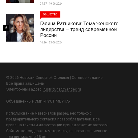
07:27 | 19-06-2024
ОБЩЕСТВО
Галина Ратникова: Тема женского
6
лидерства — тренд современной
России
16:36 | 23-06-2024
© 2026 Новости Северной Столицы | Сетевое издание.
Все права защищены.
Электронный адрес:
rustribuna@yandex.ru
Объединенные СМИ «РУСТРИБУНА»
Использование материалов разрешено только с
предварительного согласия правообладателей. Все
права на тексты и иллюстрации принадлежат их авторам.
Сайт может содержать материалы, не предназначенные
для лиц младше 18 лет.