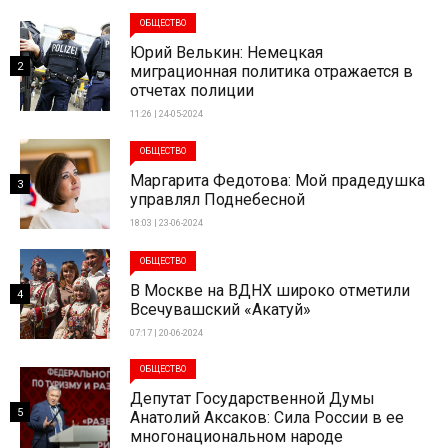
ОБЩЕСТВО
Юрий Велькин: Немецкая
2
миграционная политика отражается в
отчетах полиции
11:26 | 24-05-2024
ОБЩЕСТВО
Маргарита Федотова: Мой прадедушка
3
управлял Поднебесной
18:03 | 23-06-2024
ОБЩЕСТВО
В Москве на ВДНХ широко отметили
4
Всечувашский «Акатуй»
07:17 | 20-06-2024
ОБЩЕСТВО
Депутат Государственной Думы
5
Анатолий Аксаков: Сила России в ее
многонациональном народе