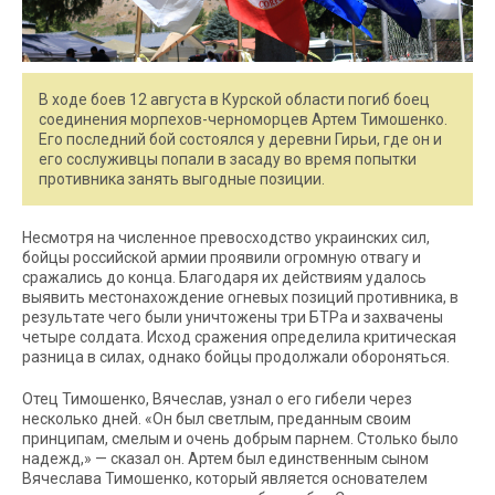
В ходе боев 12 августа в Курской области погиб боец
соединения морпехов-черноморцев Артем Тимошенко.
Его последний бой состоялся у деревни Гирьи, где он и
его сослуживцы попали в засаду во время попытки
противника занять выгодные позиции.
Несмотря на численное превосходство украинских сил,
бойцы российской армии проявили огромную отвагу и
сражались до конца. Благодаря их действиям удалось
выявить местонахождение огневых позиций противника, в
результате чего были уничтожены три БТРа и захвачены
четыре солдата. Исход сражения определила критическая
разница в силах, однако бойцы продолжали обороняться.
Отец Тимошенко, Вячеслав, узнал о его гибели через
несколько дней. «Он был светлым, преданным своим
принципам, смелым и очень добрым парнем. Столько было
надежд,» — сказал он. Артем был единственным сыном
Вячеслава Тимошенко, который является основателем