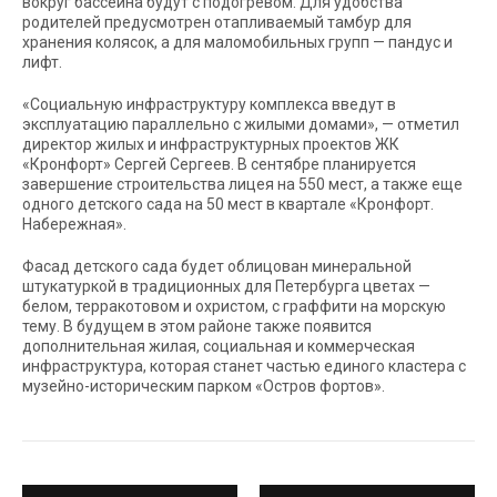
вокруг бассейна будут с подогревом. Для удобства
родителей предусмотрен отапливаемый тамбур для
хранения колясок, а для маломобильных групп — пандус и
лифт.
«Социальную инфраструктуру комплекса введут в
эксплуатацию параллельно с жилыми домами», — отметил
директор жилых и инфраструктурных проектов ЖК
«Кронфорт» Сергей Сергеев. В сентябре планируется
завершение строительства лицея на 550 мест, а также еще
одного детского сада на 50 мест в квартале «Кронфорт.
Набережная».
Фасад детского сада будет облицован минеральной
штукатуркой в традиционных для Петербурга цветах —
белом, терракотовом и охристом, с граффити на морскую
тему. В будущем в этом районе также появится
дополнительная жилая, социальная и коммерческая
инфраструктура, которая станет частью единого кластера с
музейно-историческим парком «Остров фортов».