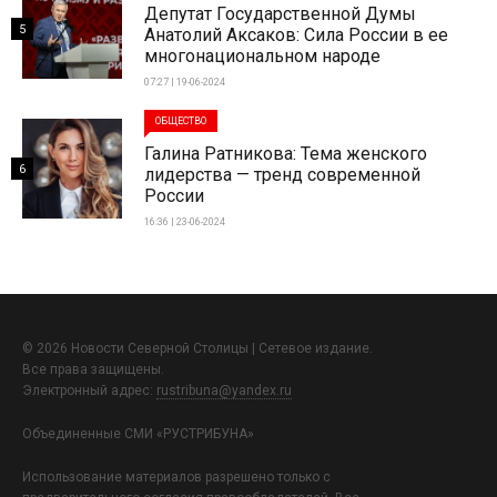
Депутат Государственной Думы
5
Анатолий Аксаков: Сила России в ее
многонациональном народе
07:27 | 19-06-2024
ОБЩЕСТВО
Галина Ратникова: Тема женского
6
лидерства — тренд современной
России
16:36 | 23-06-2024
© 2026 Новости Северной Столицы | Сетевое издание.
Все права защищены.
Электронный адрес:
rustribuna@yandex.ru
Объединенные СМИ «РУСТРИБУНА»
Использование материалов разрешено только с