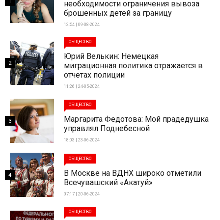
1
необходимости ограничения вывоза
брошенных детей за границу
12:54 | 09-08-2024
ОБЩЕСТВО
Юрий Велькин: Немецкая
2
миграционная политика отражается в
отчетах полиции
11:26 | 24-05-2024
ОБЩЕСТВО
Маргарита Федотова: Мой прадедушка
3
управлял Поднебесной
18:03 | 23-06-2024
ОБЩЕСТВО
В Москве на ВДНХ широко отметили
4
Всечувашский «Акатуй»
07:17 | 20-06-2024
ОБЩЕСТВО