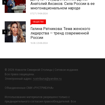
5
Анатолий Аксаков: Сила России в ее
многонациональном народе
07:27 | 19-06-2024
ОБЩЕСТВО
Галина Ратникова: Тема женского
6
лидерства — тренд современной
России
16:36 | 23-06-2024
© 2026 Новости Северной Столицы | Сетевое издание.
Все права защищены.
Электронный адрес:
rustribuna@yandex.ru
Объединенные СМИ «РУСТРИБУНА»
Использование материалов разрешено только с
предварительного согласия правообладателей. Все