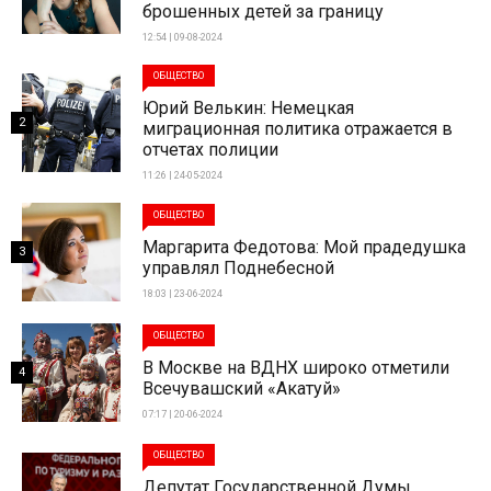
брошенных детей за границу
12:54 | 09-08-2024
ОБЩЕСТВО
Юрий Велькин: Немецкая
2
миграционная политика отражается в
отчетах полиции
11:26 | 24-05-2024
ОБЩЕСТВО
Маргарита Федотова: Мой прадедушка
3
управлял Поднебесной
18:03 | 23-06-2024
ОБЩЕСТВО
В Москве на ВДНХ широко отметили
4
Всечувашский «Акатуй»
07:17 | 20-06-2024
ОБЩЕСТВО
Депутат Государственной Думы