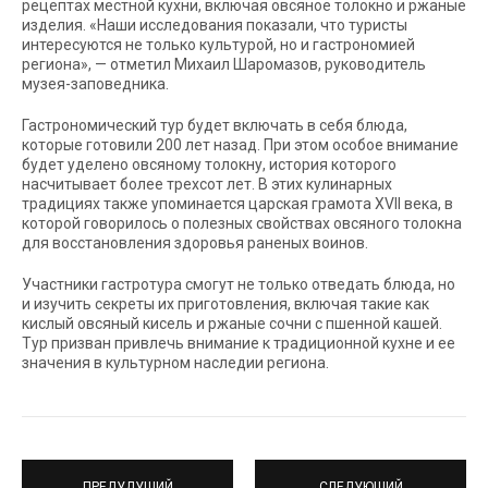
рецептах местной кухни, включая овсяное толокно и ржаные
изделия. «Наши исследования показали, что туристы
интересуются не только культурой, но и гастрономией
региона», — отметил Михаил Шаромазов, руководитель
музея-заповедника.
Гастрономический тур будет включать в себя блюда,
которые готовили 200 лет назад. При этом особое внимание
будет уделено овсяному толокну, история которого
насчитывает более трехсот лет. В этих кулинарных
традициях также упоминается царская грамота XVII века, в
которой говорилось о полезных свойствах овсяного толокна
для восстановления здоровья раненых воинов.
Участники гастротура смогут не только отведать блюда, но
и изучить секреты их приготовления, включая такие как
кислый овсяный кисель и ржаные сочни с пшенной кашей.
Тур призван привлечь внимание к традиционной кухне и ее
значения в культурном наследии региона.
ПРЕДУДУЩИЙ
СЛЕДУЮЩИЙ