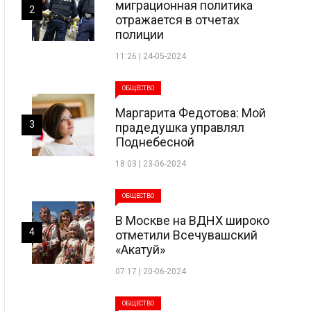
миграционная политика
2
отражается в отчетах
полиции
11:26 | 24-05-2024
ОБЩЕСТВО
Маргарита Федотова: Мой
3
прадедушка управлял
Поднебесной
18:03 | 23-06-2024
ОБЩЕСТВО
В Москве на ВДНХ широко
4
отметили Всечувашский
«Акатуй»
07:17 | 20-06-2024
ОБЩЕСТВО