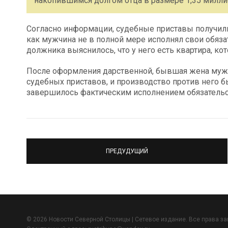
накопившимся долгом отца в размере 1,35 милли
Согласно информации, судебные приставы получили
как мужчина не в полной мере исполнял свои обяз
должника выяснилось, что у него есть квартира, ко
После оформления дарственной, бывшая жена мужч
судебных приставов, и производство против него 
завершилось фактическим исполнением обязательс
ПРЕДУДУЩИЙ
© 2026 Новости Северной Столицы | Сетевое издание. Все права з