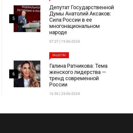
Депутат Государственной
Думы Анатолий Аксаков:
5
Сила России в ее
многонациональном
народе
07:27 | 19-06-2024
ОБЩЕСТВО
Галина Ратникова: Тема
женского лидерства —
6
тренд современной
России
16:36 | 23-06-2024