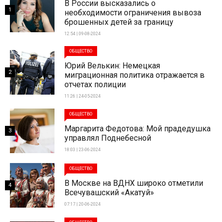
В России высказались о
1
необходимости ограничения вывоза
брошенных детей за границу
12:54 | 09-08-2024
ОБЩЕСТВО
Юрий Велькин: Немецкая
2
миграционная политика отражается в
отчетах полиции
11:26 | 24-05-2024
ОБЩЕСТВО
Маргарита Федотова: Мой прадедушка
3
управлял Поднебесной
18:03 | 23-06-2024
ОБЩЕСТВО
В Москве на ВДНХ широко отметили
4
Всечувашский «Акатуй»
07:17 | 20-06-2024