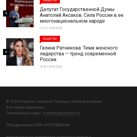
ОБЩЕСТВО
Депутат Государственной Думы
5
Анатолий Аксаков: Сила России в ее
многонациональном народе
07:27 | 19-06-2024
ОБЩЕСТВО
Галина Ратникова: Тема женского
6
лидерства — тренд современной
России
16:36 | 23-06-2024
© 2026 Новости Северной Столицы | Сетевое издание.
Все права защищены.
Электронный адрес:
rustribuna@yandex.ru
Объединенные СМИ «РУСТРИБУНА»
Использование материалов разрешено только с