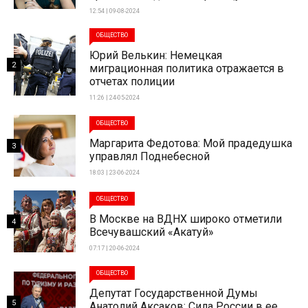
12:54 | 09-08-2024
ОБЩЕСТВО
Юрий Велькин: Немецкая
2
миграционная политика отражается в
отчетах полиции
11:26 | 24-05-2024
ОБЩЕСТВО
Маргарита Федотова: Мой прадедушка
3
управлял Поднебесной
18:03 | 23-06-2024
ОБЩЕСТВО
В Москве на ВДНХ широко отметили
4
Всечувашский «Акатуй»
07:17 | 20-06-2024
ОБЩЕСТВО
Депутат Государственной Думы
5
Анатолий Аксаков: Сила России в ее