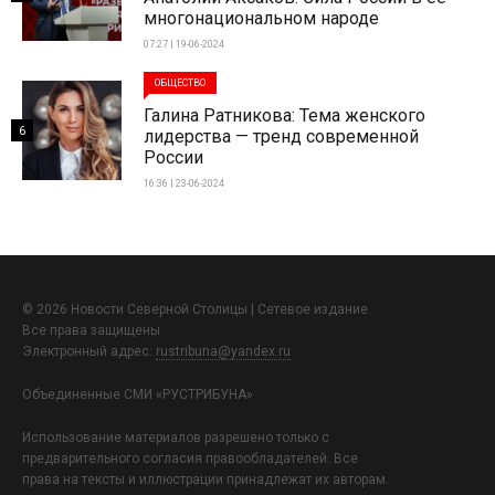
многонациональном народе
07:27 | 19-06-2024
ОБЩЕСТВО
Галина Ратникова: Тема женского
6
лидерства — тренд современной
России
16:36 | 23-06-2024
© 2026 Новости Северной Столицы | Сетевое издание.
Все права защищены.
Электронный адрес:
rustribuna@yandex.ru
Объединенные СМИ «РУСТРИБУНА»
Использование материалов разрешено только с
предварительного согласия правообладателей. Все
права на тексты и иллюстрации принадлежат их авторам.