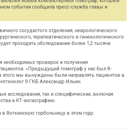
становлен новый компьютерный томограф, который
анном событии сообщила пресс-служба главы и
ичного сосудистого отделения, неврологического
ирургического, терапевтического и гинекологического
будет проходить обследование более 1,2 тысячи
ия необходимых проверок и получения
пациентов. «Предыдущий томограф у нас был 8-
-за этого мы вынуждены были направлять пациентов в
ентгенолог 9 ГКБ Александр Ильин.
ые исследования, так и специфические, включая
ства и КТ-ангиографию.
 в Воткинскую горбольницу в этом году.