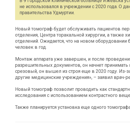
В 9 Городской клинической больнице Ижевска у
не использовался в учреждении с 2020 года. О д
правительства Удмуртии.
Новый томограф будет обслуживать пациентов перв
отделения, Центра торакальной хирургии, а также х
отделений. Ожидается, что на новом оборудовании 
человек в год.
Монтаж аппарата уже завершен, и после проведен
разрешительных документов, он начнет принимать 
срезовый, он вышел из строя еще в 2020 году. Из
другие медицинские учреждения», – заявил врач-р
Новый томограф позволит проводить как стандартн
исследования с использованием контрастного веще
Также планируется установка еще одного томографа