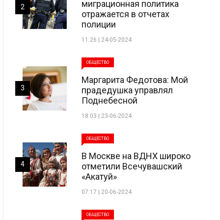
миграционная политика
2
отражается в отчетах
полиции
11:26 | 24-05-2024
ОБЩЕСТВО
Маргарита Федотова: Мой
3
прадедушка управлял
Поднебесной
18:03 | 23-06-2024
ОБЩЕСТВО
В Москве на ВДНХ широко
4
отметили Всечувашский
«Акатуй»
07:17 | 20-06-2024
ОБЩЕСТВО