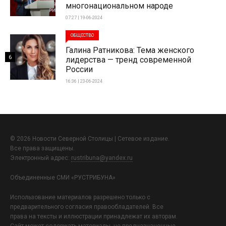
многонациональном народе
07:27 | 19-06-2024
ОБЩЕСТВО
Галина Ратникова: Тема женского
6
лидерства — тренд современной
России
16:36 | 23-06-2024
© 2026 Новости Северной Столицы | Сетевое издание.
Все права защищены.
Электронный адрес:
rustribuna@yandex.ru
Объединенные СМИ «РУСТРИБУНА»
Использование материалов разрешено только с
предварительного согласия правообладателей. Все
права на тексты и иллюстрации принадлежат их авторам.