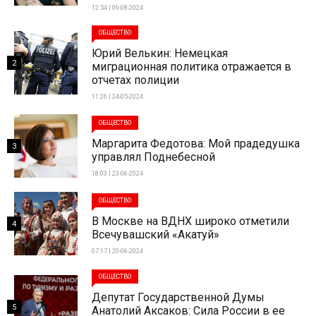
12:54 | 09-08-2024
ОБЩЕСТВО
Юрий Велькин: Немецкая
2
миграционная политика отражается в
отчетах полиции
11:26 | 24-05-2024
ОБЩЕСТВО
Маргарита Федотова: Мой прадедушка
3
управлял Поднебесной
18:03 | 23-06-2024
ОБЩЕСТВО
В Москве на ВДНХ широко отметили
4
Всечувашский «Акатуй»
07:17 | 20-06-2024
ОБЩЕСТВО
Депутат Государственной Думы
5
Анатолий Аксаков: Сила России в ее