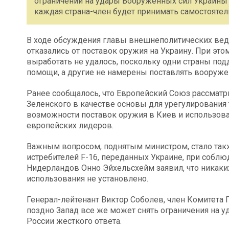
ограничений на удары Вооруженных сил Украины (
каждая страна-член будет принимать самостоятел
В ходе обсуждения главы внешнеполитических ведо
отказались от поставок оружия на Украину. При это
выработать не удалось, поскольку одни страны п
помощи, а другие не намерены поставлять вооруже
Ранее сообщалось, что Европейский Союз рассматр
Зеленского в качестве основы для урегулирования
возможности поставок оружия в Киев и использова
европейских лидеров.
Важным вопросом, поднятым министром, стало такж
истребителей F-16, переданных Украине, при соб
Нидерландов Онно Эйхельсхейм заявил, что никаки
использования не установлено.
Генерал-лейтенант Виктор Соболев, член Комитета 
поздно Запад все же может снять ограничения на уд
России жесткого ответа.