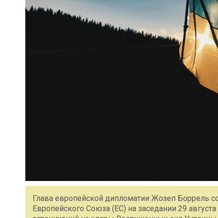
Глава европейской дипломатии Жозеп Боррель со
Европейского Союза (ЕС) на заседании 29 август