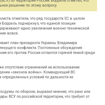
ВСУ) по территории России. Боррель отметил, что
ьное решение по этому вопросу.
мств отметили, что ряд государств ЕС в целом
м Боррель подчеркнул, что единой позиции
оддерживают идею увеличения военно-технической
ние вовсе.
ивает план президента Украины Владимира
 текущего конфликта. Постоянные обсуждения
ния его против России остаются горячей темой среди
е отсутствие ограничений на использование
людении «законов войны». Командующий ВС
х определенных условий по дальности их
Госдумы по обороне, выразил мнение, что рано или
ары ВСУ по российской территории, что требует от