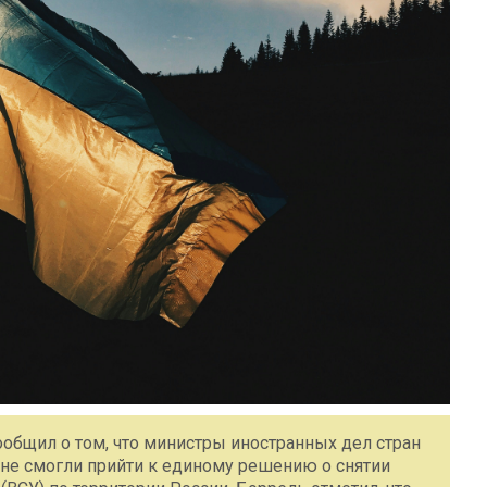
общил о том, что министры иностранных дел стран
а не смогли прийти к единому решению о снятии