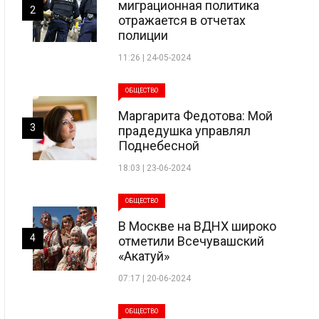
миграционная политика
2
отражается в отчетах
полиции
11:26 | 24-05-2024
ОБЩЕСТВО
Маргарита Федотова: Мой
3
прадедушка управлял
Поднебесной
18:03 | 23-06-2024
ОБЩЕСТВО
В Москве на ВДНХ широко
4
отметили Всечувашский
«Акатуй»
07:17 | 20-06-2024
ОБЩЕСТВО