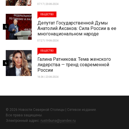
07:17 | 20-06-2024
ОБЩЕСТВО
Депутат Государственной Думы
5
Анатолий Аксаков: Сила России в ее
многонациональном народе
07:27 | 19-06-2024
ОБЩЕСТВО
Галина Ратникова: Тема женского
6
лидерства — тренд современной
России
16:36 | 23-06-2024
© 2026 Новости Северной Столицы | Сетевое издание.
Все права защищены.
Электронный адрес:
rustribuna@yandex.ru