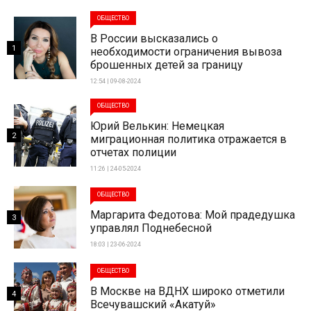
ОБЩЕСТВО
В России высказались о
1
необходимости ограничения вывоза
брошенных детей за границу
12:54 | 09-08-2024
ОБЩЕСТВО
Юрий Велькин: Немецкая
2
миграционная политика отражается в
отчетах полиции
11:26 | 24-05-2024
ОБЩЕСТВО
Маргарита Федотова: Мой прадедушка
3
управлял Поднебесной
18:03 | 23-06-2024
ОБЩЕСТВО
В Москве на ВДНХ широко отметили
4
Всечувашский «Акатуй»