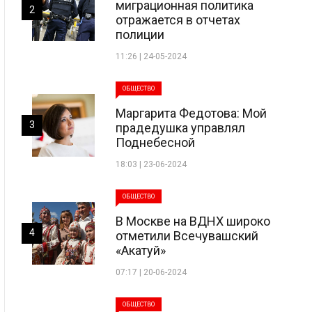
миграционная политика
2
отражается в отчетах
полиции
11:26 | 24-05-2024
ОБЩЕСТВО
Маргарита Федотова: Мой
3
прадедушка управлял
Поднебесной
18:03 | 23-06-2024
ОБЩЕСТВО
В Москве на ВДНХ широко
4
отметили Всечувашский
«Акатуй»
07:17 | 20-06-2024
ОБЩЕСТВО