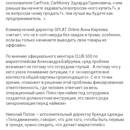
сооснователя CarPrice, CarMoney Эдуарда Гуриновича, «чем
раньше вы начнете задаваться вопросом «кого купить?», а
не вопросом «кому продать?», тем лучше вы будете как
предприниматель…».
Коммерческий директор SPLAT Online Анна Киреева
считает, что «в e-com никуда без скидок и промо, особенно,
если вы только начинаете выводить свои товары из
оффлайн».
По мнению официального ментора CLUB 500 по
маркетплейсам Александра Бабруева, «ряд проблем
возникает не потому что сотрудник глупый… А потому что у
него узкое понимание ситуации, т.е. он находится вне
контекста общей картины происходящего». С его точки
зрения, «поможет в решении этой проблемы фиксированная
ответственность, где человек отвечает за весь
операционный цикл. Плюс при найме под сотрудника
создается должностная инструкция, это своего рода
синхронизация перед наймом»
Николай Попов — исполнительный директор бренда одежды
«Телодвижения», говорит, что для того, «чтобы быть первым
в тренде, нужно следить, что делает маркетплейс».