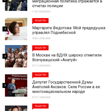
миграционная политика отражается в
отчетах полиции
11:26 | 24-05-2024
ОБЩЕСТВО
Маргарита Федотова: Мой прадедушка
3
управлял Поднебесной
18:03 | 23-06-2024
ОБЩЕСТВО
В Москве на ВДНХ широко отметили
4
Всечувашский «Акатуй»
07:17 | 20-06-2024
ОБЩЕСТВО
Депутат Государственной Думы
5
Анатолий Аксаков: Сила России в ее
многонациональном народе
07:27 | 19-06-2024
ОБЩЕСТВО