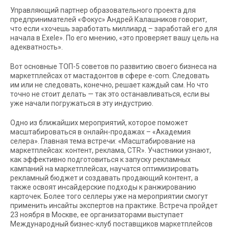
Управляющий партнер образовательного проекта для
предпринимателей «Фокус» Андрей Калашников говорит,
что если «хочешь заработать миллиард – заработай его для
начала в Exele». По его мнению, «это проверяет вашу цель на
адекватность».
Вот основные ТОП-5 советов по развитию своего бизнеса на
маркетплейсах от мастадонтов в сфере e-com. Следовать
им или не следовать, конечно, решает каждый сам. Но что
точно не стоит делать — так это останавливаться, если вы
уже начали погружаться в эту индустрию.
Одно из ближайших мероприятий, которое поможет
масштабироваться в онлайн-продажах – «Академия
селера». Главная тема встречи: «Масштабирование на
маркетплейсах: контент, реклама, CTR». Участники узнают,
как эффективно подготовиться к запуску рекламных
кампаний на маркетплейсах, научатся оптимизировать
рекламный бюджет и создавать продающий контент, а
также освоят инсайдерские подходы к ранжированию
карточек. Более того селлеры уже на мероприятии смогут
применить инсайты экспертов на практике. Встреча пройдет
23 ноября в Москве, ее организаторами выступает
Международный бизнес-клуб поставщиков маркетплейсов