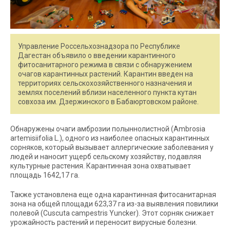
Управление Россельхознадзора по Республике
Дагестан объявило о введении карантинного
фитосанитарного режима в связи с обнаружением
очагов карантинных растений. Карантин введен на
территориях сельскохозяйственного назначения и
землях поселений вблизи населенного пункта кутан
совхоза им. Дзержинского в Бабаюртовском районе.
Обнаружены очаги амброзии полыннолистной (Ambrosia
artemisiifolia L.), одного из наиболее опасных карантинных
сорняков, который вызывает аллергические заболевания у
людей и наносит ущерб сельскому хозяйству, подавляя
культурные растения. Карантинная зона охватывает
площадь 1642,17 га.
Также установлена еще одна карантинная фитосанитарная
зона на общей площади 623,37 га из-за выявления повилики
полевой (Cuscuta campestris Yuncker). Этот сорняк снижает
урожайность растений и переносит вирусные болезни.