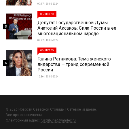
07:17 | 20-06-2024
ОБЩЕСТВО
Депутат Государственной Думы
5
Анатолий Аксаков: Сила России в ее
многонациональном народе
07:27 | 19-06-2024
ОБЩЕСТВО
Галина Ратникова: Тема женского
6
лидерства — тренд современной
России
16:36 | 23-06-2024
© 2026 Новости Северной Столицы | Сетевое издание.
Все права защищены.
Электронный адрес:
rustribuna@yandex.ru