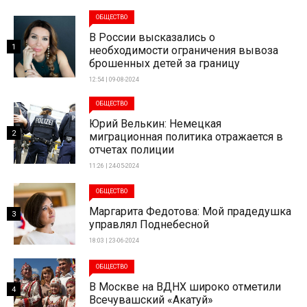
ОБЩЕСТВО
В России высказались о
1
необходимости ограничения вывоза
брошенных детей за границу
12:54 | 09-08-2024
ОБЩЕСТВО
Юрий Велькин: Немецкая
2
миграционная политика отражается в
отчетах полиции
11:26 | 24-05-2024
ОБЩЕСТВО
Маргарита Федотова: Мой прадедушка
3
управлял Поднебесной
18:03 | 23-06-2024
ОБЩЕСТВО
В Москве на ВДНХ широко отметили
4
Всечувашский «Акатуй»