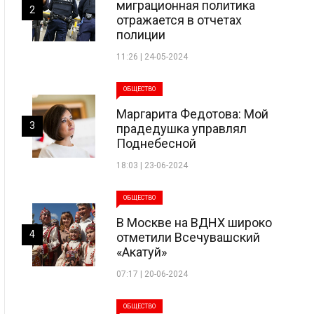
миграционная политика
2
отражается в отчетах
полиции
11:26 | 24-05-2024
ОБЩЕСТВО
Маргарита Федотова: Мой
3
прадедушка управлял
Поднебесной
18:03 | 23-06-2024
ОБЩЕСТВО
В Москве на ВДНХ широко
4
отметили Всечувашский
«Акатуй»
07:17 | 20-06-2024
ОБЩЕСТВО