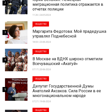
2
миграционная политика отражается в
отчетах полиции
11:26 | 24-05-2024
ОБЩЕСТВО
Маргарита Федотова: Мой прадедушка
3
управлял Поднебесной
18:03 | 23-06-2024
ОБЩЕСТВО
В Москве на ВДНХ широко отметили
4
Всечувашский «Акатуй»
07:17 | 20-06-2024
ОБЩЕСТВО
Депутат Государственной Думы
5
Анатолий Аксаков: Сила России в ее
многонациональном народе
07:27 | 19-06-2024
ОБЩЕСТВО