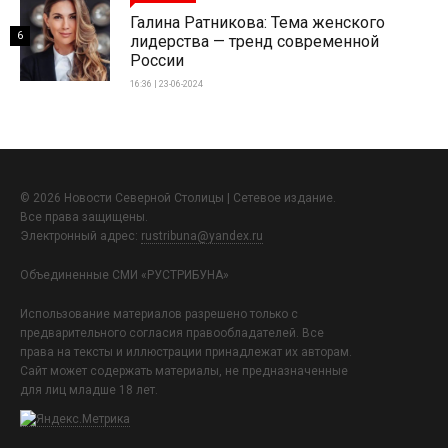
Галина Ратникова: Тема женского
6
лидерства — тренд современной
России
16:36 | 23-06-2024
© 2026 Новости Северной Столицы | Сетевое издание.
Все права защищены.
Электронный адрес:
rustribuna@yandex.ru
Объединенные СМИ «РУСТРИБУНА»
Использование материалов разрешено только с
предварительного согласия правообладателей. Все
права на тексты и иллюстрации принадлежат их авторам.
Сайт может содержать материалы, не предназначенные
для лиц младше 18 лет.