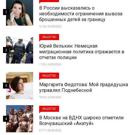
В России высказались о
1
необходимости ограничения вывоза
брошенных детей за границу
12:54 | 09-08-2024
ОБЩЕСТВО
Юрий Велькин: Немецкая
2
миграционная политика отражается в
отчетах полиции
11:26 | 24-05-2024
ОБЩЕСТВО
Маргарита Федотова: Мой прадедушка
3
управлял Поднебесной
18:03 | 23-06-2024
ОБЩЕСТВО
В Москве на ВДНХ широко отметили
4
Всечувашский «Акатуй»
07:17 | 20-06-2024