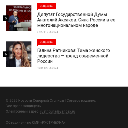
ОБЩЕСТВО
Депутат Государственной Думы
5
Анатолий Аксаков: Сила России в ее
многонациональном народе
07:27 | 19-06-2024
ОБЩЕСТВО
Галина Ратникова: Тема женского
6
лидерства — тренд современной
России
16:36 | 23-06-2024
© 2026 Новости Северной Столицы | Сетевое издание.
Все права защищены.
Электронный адрес:
rustribuna@yandex.ru
Объединенные СМИ «РУСТРИБУНА»