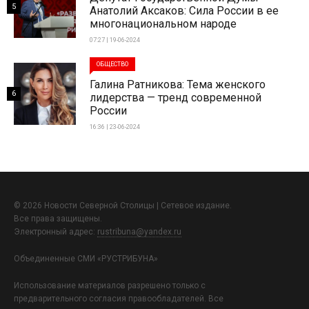
5
Анатолий Аксаков: Сила России в ее
многонациональном народе
07:27 | 19-06-2024
ОБЩЕСТВО
Галина Ратникова: Тема женского
6
лидерства — тренд современной
России
16:36 | 23-06-2024
© 2026 Новости Северной Столицы | Сетевое издание.
Все права защищены.
Электронный адрес:
rustribuna@yandex.ru
Объединенные СМИ «РУСТРИБУНА»
Использование материалов разрешено только с
предварительного согласия правообладателей. Все