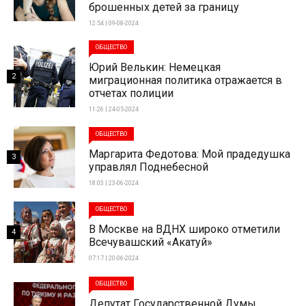
брошенных детей за границу
12:54 | 09-08-2024
ОБЩЕСТВО
Юрий Велькин: Немецкая
2
миграционная политика отражается в
отчетах полиции
11:26 | 24-05-2024
ОБЩЕСТВО
Маргарита Федотова: Мой прадедушка
3
управлял Поднебесной
18:03 | 23-06-2024
ОБЩЕСТВО
В Москве на ВДНХ широко отметили
4
Всечувашский «Акатуй»
07:17 | 20-06-2024
ОБЩЕСТВО
Депутат Государственной Думы