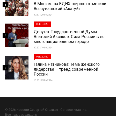
В Москве на ВДНХ широко отметили
4
Всечувашский «Акатуй»
07:17 | 20-06-2024
ОБЩЕСТВО
Депутат Государственной Думы
5
Анатолий Аксаков: Сила России в ее
многонациональном народе
07:27 | 19-06-2024
ОБЩЕСТВО
Галина Ратникова: Тема женского
6
лидерства — тренд современной
России
16:36 | 23-06-2024
© 2026 Новости Северной Столицы | Сетевое издание.
Все права защищены.