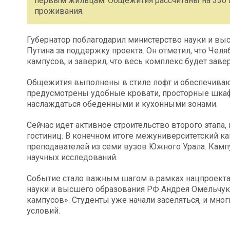
первым жильцам. Общежития рассчитаны на 336 
проживания.
Губернатор поблагодарил министерство науки и вы
Путина за поддержку проекта. Он отметил, что Челя
кампусов, и заверил, что весь комплекс будет заве
Общежития выполнены в стиле лофт и обеспечиваю
предусмотрены удобные кровати, просторные шкаф
наслаждаться обеденными и кухонными зонами.
Сейчас идет активное строительство второго этапа
гостиниц. В конечном итоге межуниверситетский ка
преподавателей из семи вузов Южного Урала. Кам
научных исследований.
Событие стало важным шагом в рамках нацпроекта 
науки и высшего образования РФ Андрея Омельчука
кампусов». Студенты уже начали заселяться, и мно
условий.