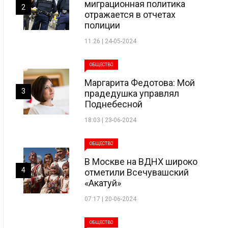
миграционная политика
2
отражается в отчетах
полиции
11:26 | 24-05-2024
ОБЩЕСТВО
Маргарита Федотова: Мой
3
прадедушка управлял
Поднебесной
18:03 | 23-06-2024
ОБЩЕСТВО
В Москве на ВДНХ широко
4
отметили Всечувашский
«Акатуй»
07:17 | 20-06-2024
ОБЩЕСТВО