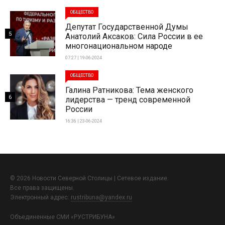
ОБЩЕСТВО
Депутат Государственной Думы
5
Анатолий Аксаков: Сила России в ее
многонациональном народе
07:27 | 19-06-2024
ОБЩЕСТВО
Галина Ратникова: Тема женского
6
лидерства — тренд современной
России
16:36 | 23-06-2024
© 2026 Новости Северной Столицы | Сетевое издание.
Все права защищены.
Электронный адрес:
rustribuna@yandex.ru
Объединенные СМИ «РУСТРИБУНА»