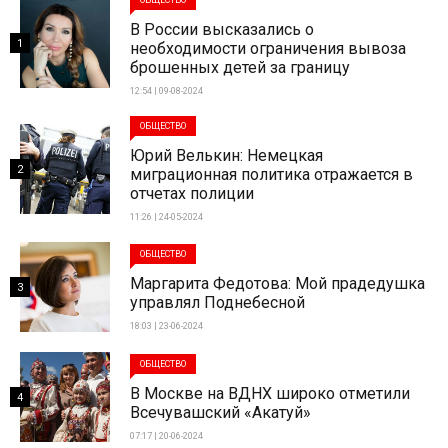
ОБЩЕСТВО
В России высказались о
1
необходимости ограничения вывоза
брошенных детей за границу
12:54 | 09-08-2024
ОБЩЕСТВО
Юрий Велькин: Немецкая
2
миграционная политика отражается в
отчетах полиции
11:26 | 24-05-2024
ОБЩЕСТВО
Маргарита Федотова: Мой прадедушка
3
управлял Поднебесной
18:03 | 23-06-2024
ОБЩЕСТВО
В Москве на ВДНХ широко отметили
4
Всечувашский «Акатуй»
07:17 | 20-06-2024