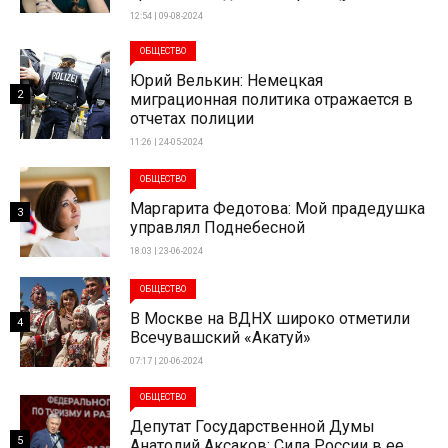
12:54 | 09-08-2024
ОБЩЕСТВО
Юрий Велькин: Немецкая
2
миграционная политика отражается в
отчетах полиции
11:26 | 24-05-2024
ОБЩЕСТВО
Маргарита Федотова: Мой прадедушка
3
управлял Поднебесной
18:03 | 23-06-2024
ОБЩЕСТВО
В Москве на ВДНХ широко отметили
4
Всечувашский «Акатуй»
07:17 | 20-06-2024
ОБЩЕСТВО
Депутат Государственной Думы
5
Анатолий Аксаков: Сила России в ее