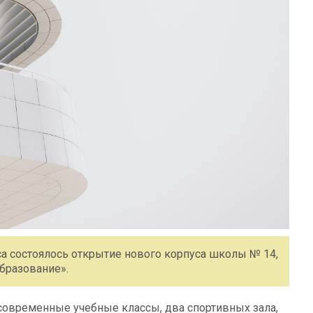
са состоялось открытие нового корпуса школы № 14,
бразование».
современные учебные классы, два спортивных зала,