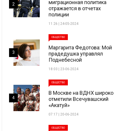
миграционная политика
2
отражается в отчетах
полиции
11:26 | 24-05-2024
ОБЩЕСТВО
Маргарита Федотова: Мой
3
прадедушка управлял
Поднебесной
18:03 | 23-06-2024
ОБЩЕСТВО
В Москве на ВДНХ широко
4
отметили Всечувашский
«Акатуй»
07:17 | 20-06-2024
ОБЩЕСТВО