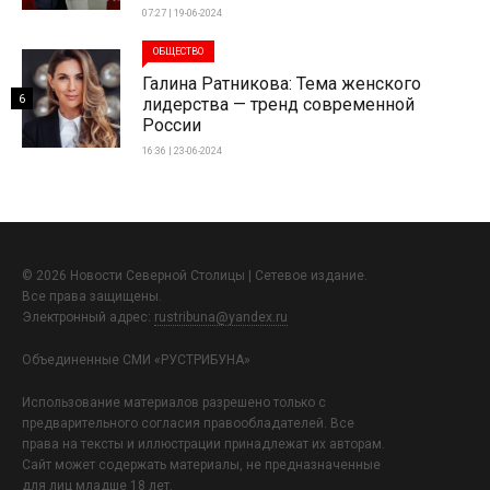
07:27 | 19-06-2024
ОБЩЕСТВО
Галина Ратникова: Тема женского
6
лидерства — тренд современной
России
16:36 | 23-06-2024
© 2026 Новости Северной Столицы | Сетевое издание.
Все права защищены.
Электронный адрес:
rustribuna@yandex.ru
Объединенные СМИ «РУСТРИБУНА»
Использование материалов разрешено только с
предварительного согласия правообладателей. Все
права на тексты и иллюстрации принадлежат их авторам.
Сайт может содержать материалы, не предназначенные
для лиц младше 18 лет.