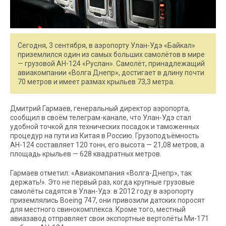
Сегодня, 3 сентября, в аэропорту Улан-Удэ «Байкал»
приземлился один из самых больших самолётов в мире
— грузовой АН-124 «Руслан». Самолёт, принадлежащий
авиакомпании «Волга Днепр», достигает в длину почти
70 метров и имеет размах крыльев 73,3 метра.
Дмитрий Гармаев, генеральный директор аэропорта,
сообщил в своём телеграм-канале, что Улан-Удэ стал
удобной точкой для технических посадок и таможенных
процедур на пути из Китая в Россию. Грузоподъёмность
АН-124 составляет 120 тонн, его высота — 21,08 метров, а
площадь крыльев — 628 квадратных метров.
Гармаев отметил: «Авиакомпания «Волга-Днепр», так
держать!». Это не первый раз, когда крупные грузовые
самолёты садятся в Улан-Удэ: в 2012 году в аэропорту
приземлялись Boeing 747, они привозили датских поросят
для местного свинокомплекса. Кроме того, местный
авиазавод отправляет свои экспортные вертолёты Ми-171