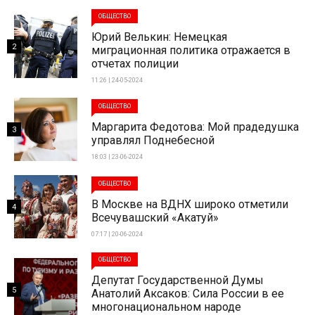
ОБЩЕСТВО
Юрий Велькин: Немецкая
2
миграционная политика отражается в
отчетах полиции
11:26 | 24-05-2024
ОБЩЕСТВО
Маргарита Федотова: Мой прадедушка
3
управлял Поднебесной
18:03 | 23-06-2024
ОБЩЕСТВО
В Москве на ВДНХ широко отметили
4
Всечувашский «Акатуй»
07:17 | 20-06-2024
ОБЩЕСТВО
Депутат Государственной Думы
5
Анатолий Аксаков: Сила России в ее
многонациональном народе