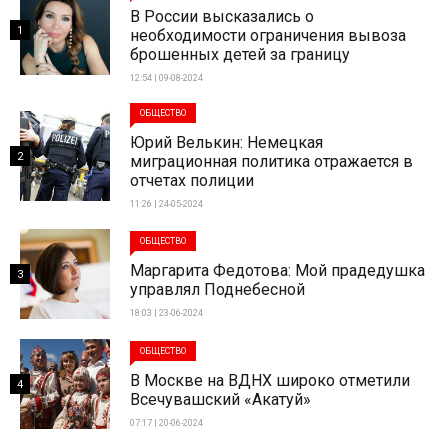
В России высказались о
1
необходимости ограничения вывоза
брошенных детей за границу
12:54 | 09-08-2024
ОБЩЕСТВО
Юрий Велькин: Немецкая
2
миграционная политика отражается в
отчетах полиции
11:26 | 24-05-2024
ОБЩЕСТВО
Маргарита Федотова: Мой прадедушка
3
управлял Поднебесной
18:03 | 23-06-2024
ОБЩЕСТВО
В Москве на ВДНХ широко отметили
4
Всечувашский «Акатуй»
07:17 | 20-06-2024