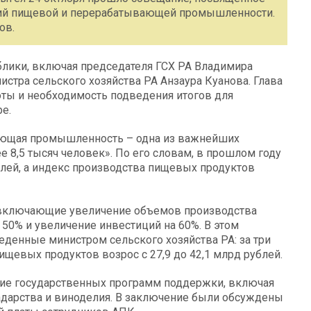
тий пищевой и перерабатывающей промышленности.
ов.
лики, включая председателя ГСХ РА Владимира
стра сельского хозяйства РА Анзаура Куанова. Глава
ты и необходимость подведения итогов для
е.
ающая промышленность – одна из важнейших
ее 8,5 тысяч человек». По его словам, в прошлом году
лей, а индекс производства пищевых продуктов
 включающие увеличение объемов производства
а 50% и увеличение инвестиций на 60%. В этом
еденные министром сельского хозяйства РА: за три
щевых продуктов возрос с 27,9 до 42,1 млрд рублей.
ние государственных программ поддержки, включая
адарства и виноделия. В заключение были обсуждены