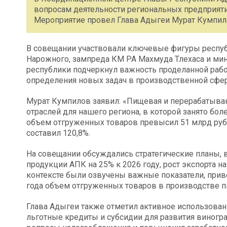
вопросам деятельности региональных предприя
Мероприятие провел Глава Адыгеи Мурат Кумпил
В совещании участвовали ключевые фигуры респуб
Нарожного, зампреда КМ РА Махмуда Тлехаса и мини
республики подчеркнул важность проделанной рабо
определения новых задач в производственной сфер
Мурат Кумпилов заявил: «Пищевая и перерабатыв
отраслей для нашего региона, в которой занято бол
объем отгруженных товаров превысил 51 млрд руб
составил 120,8%.
На совещании обсуждались стратегические планы,
продукции АПК на 25% к 2026 году, рост экспорта н
контексте были озвучены важные показатели, прив
года объем отгруженных товаров в производстве пи
Глава Адыгеи также отметил активное использова
льготные кредиты и субсидии для развития виногр