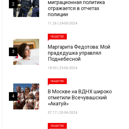
миграционная политика
2
отражается в отчетах
полиции
11:26 | 24-05-2024
ОБЩЕСТВО
Маргарита Федотова: Мой
3
прадедушка управлял
Поднебесной
18:03 | 23-06-2024
ОБЩЕСТВО
В Москве на ВДНХ широко
4
отметили Всечувашский
«Акатуй»
07:17 | 20-06-2024
ОБЩЕСТВО