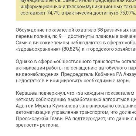
муниципалитетов. Заместитель председателя Каб
информационных и телекоммуникационных техноло
составляет 74,7%, а фактически достигнуто 75,07%.
Обсуждение показателей охватило 38 различных нап
перевыполнен, по 9 — достигнуты плановые значения,
Самые высокие темпы наблюдаются в сферах «образо
«здравоохранения» (80,82%) и «городского хозяйства
Однако в сфере «общественного транспорта» остало
активизации работы по оснащению автобусного пар
видеонаблюдения. Председатель Кабмина РА Анза
недостатков и инициировать необходимые меры.
Керашев подчеркнул, что «за каждым показателем 
четкому соблюдению выработанных алгоритмов ци
Адыгеи Мурата Кумпилова запланировано создани
автоматизации управления транспортом, что должн
Пресс-служба Главы РА подтверждает, что данны
зрелости» региона.