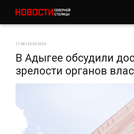
17:48 | 03-09-2024
В Адыгее обсудили до
зрелости органов вла