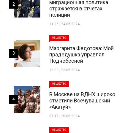
миграционная политика
2
отражается в отчетах
полиции
11:26 | 24-05-2024
ОБЩЕСТВО
Маргарита Федотова: Мой
3
прадедушка управлял
Поднебесной
18:03 | 23-06-2024
ОБЩЕСТВО
В Москве на ВДНХ широко
4
отметили Всечувашский
«Акатуй»
07:17 | 20-06-2024
ОБЩЕСТВО