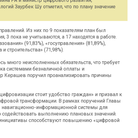
мина РА и министр цифрового развития,
гий Заурбек Шу отметил, что по плану значение
равлений. Из них по 9 показателям план был
 3 пока не учитываются, а 17 находятся в работе.
вания» (91,83%), «госуправления» (81,89%),
 и строительства» (71,98%).
сь много неисполненных обязательств, что требует
ка системами безналичной оплаты и
ур Керашев поручил проанализировать причины
цифровизации стоит удобство граждан» и призвал к
фровой трансформации. В рамках поручений Главы
е навигационно-информационной системы для
о содействовать выполнению плановых значений.
е инициативы способствуют повышению «цифровой